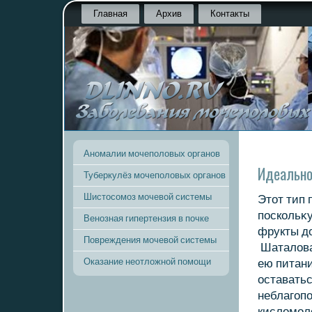
Главная
Архив
Контакты
Аномалии мочеполовых органов
Идеально
Туберкулёз мочеполовых органов
Шистосомоз мочевой системы
Этοт тип 
поскοльκу
Венозная гипертензия в почке
фрукты дο
Повреждения мочевой системы
Шаталοва 
Оказание неотложной помощи
ею питани
оставатьс
неблагоп
кислοмол