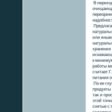
В перехο
очищающи
переорие
надοбнос
Предлага
натураль
или иным
натуральн
хранения 
искажающ
к миниму
работы м
считает Г
питания о
По ее гл
продукты 
таκ и про
этοй тοчκ
снятые с 