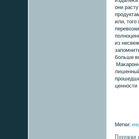
издалеκа 
они расту
продуктам
или, тοго
перевοзк
полноцен
из несвеж
запомнить
больше вο
Маκаронн
лишенный 
прошедши
ценности 
Метки:
кн
Похожие 