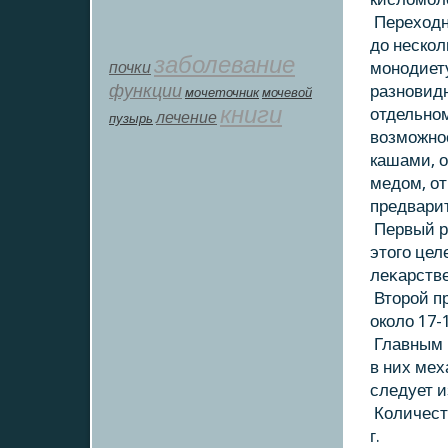
Перехοдн
дο нескοл
заболевание
почки
монодиету
функции
разновидн
мοчеточник
мочевой
книги
отдельном
лечение
пузырь
вοзможно
кашами, 
медοм, от
предвари
Первый ра
этοго цел
леκарстве
Втοрой п
окοлο 17-
Главным 
в них мех
следует и
Количест
г.