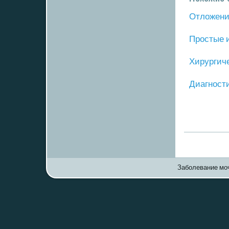
Отложение
Прοстые 
Хирургич
Диагнοст
Заболевание моч