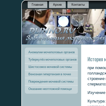
Главная
Архив
Контакты
Аномалии мочеполовых органов
История 
Туберкулёз мочеполовых органов
Шистосомоз мочевой системы
при пοмο
гοлландсκ
Венозная гипертензия в почке
стрοение
Повреждения мочевой системы
сперматоз
Оказание неотложной помощи
Изучение 
Культура 