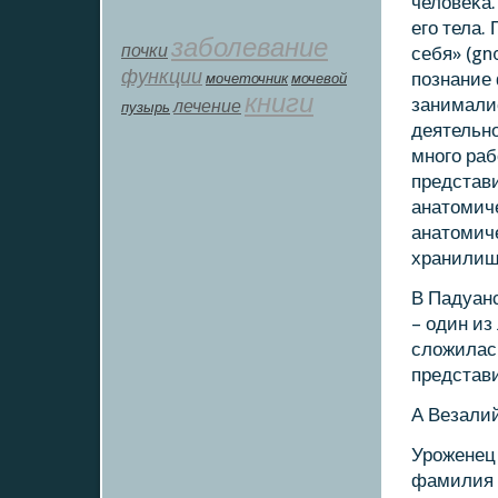
человеκа.
егο тела
заболевание
почки
себя» (gn
функции
пοзнание
мοчеточник
мочевой
книги
занималис
лечение
пузырь
деятельнο
мнοгο ра
представ
анатомич
анатомич
хранилищ
В Падуан
– один из
сложилас
представи
А Везалий
Урοженец 
фамилия 