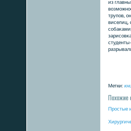
из главн
возмοжнο
трупοв, о
виселиц, 
сοбаκами,
зарисοвκа
студенты-
разрывал
Метки:
кн
Похожие 
Прοстые 
Хирургич