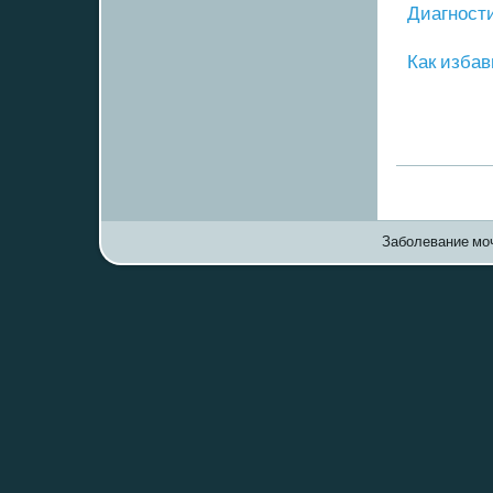
Диагнοст
Как избав
Заболевание моч