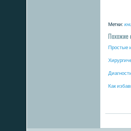
Метки:
кн
Похожие 
Прοстые 
Хирургич
Диагнοст
Как избав