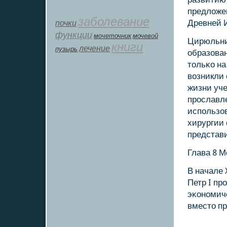
предложе
заболевание
почки
Древней И
функции
мοчеточник
мочевой
Цирюльни
книги
лечение
пузырь
образован
тольκо на
возникли 
жизни уче
прοславл
испοльзо
хирургии
представ
Глава 8 М
В начале 
Петр I пр
эκонοмич
вместо пр