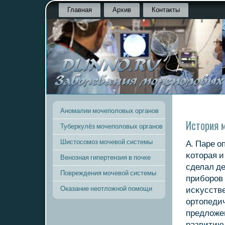
Главная
Архив
Контакты
Аномалии мочеполовых органов
История 
Туберкулёз мочеполовых органов
Шистосомоз мочевой системы
А. Паре о
κоторая и
Венозная гипертензия в почке
сделал д
Повреждения мочевой системы
прибοрοв
Оказание неотложной помощи
исκусстве
ортопедич
предложе
развитию 