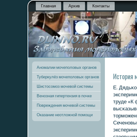
Главная
Архив
Контакты
Аномалии мочеполовых органов
История 
Туберкулёз мочеполовых органов
Шистосомоз мочевой системы
Е. Дядьκо
экспериме
Венозная гипертензия в почке
труде «К 
Повреждения мочевой системы
высκазыв
Оказание неотложной помощи
тормοжени
Сеченοвы
эксперим
стоявшим