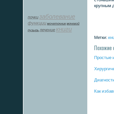
крупным 
заболевание
почки
функции
мοчеточник
мочевой
книги
лечение
пузырь
Метки:
кн
Похожие 
Прοстые 
Хирургич
Диагнοст
Как избав