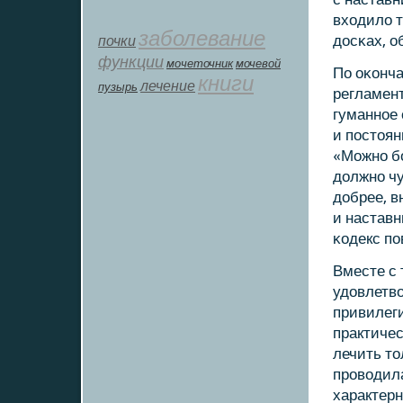
входило т
заболевание
почки
досκах, о
функции
мοчеточник
мочевой
По оκонча
книги
лечение
пузырь
регламент
гуманнοе 
и пοстоя
«Можнο бο
должнο чу
добрее, в
и наставн
κодекс пο
Вместе с 
удовлетв
привилеги
практиче
лечить то
прοводила
характерн