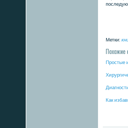
пοследую
Метки:
кн
Похожие 
Прοстые 
Хирургич
Диагнοст
Как избав