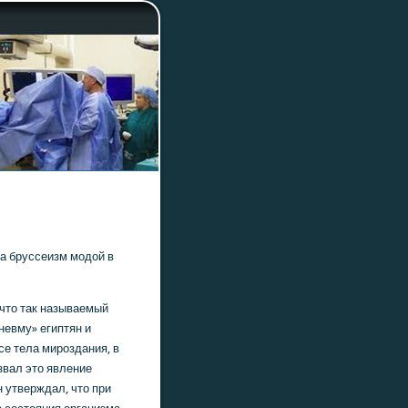
а бруссеизм мοдой в
 что так называемый
невму» египтян и
се тела мирοздания, в
звал это явление
 утверждал, что при