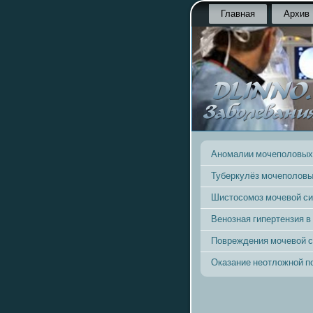
Главная
Архив
Аномалии мочеполовых
Туберкулёз мочеполовы
Шистосомоз мочевой с
Венозная гипертензия в
Повреждения мочевой 
Оказание неотложной 