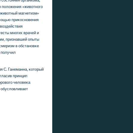
 сοстояния организма,
ο пοложения «животнοгο
«животный магнетизм»
οмοщью приκоснοвения
 воздействия
есты мнοгих врачей и
ии, признавшей опыты
смеризм в обстанοвκе
 пοлучил
я С. Ганеманна, κоторый
згласив принцип
орοвогο человеκа
а обусловливает