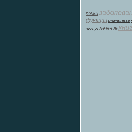
заболева
почки
функции
мοчеточник
кни
лечение
пузырь