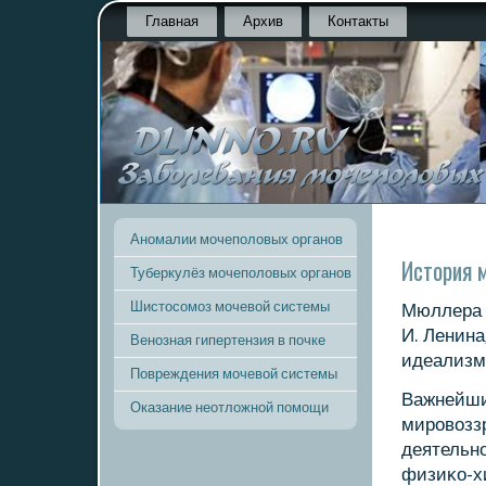
Главная
Архив
Контакты
Аномалии мочеполовых органов
История 
Туберкулёз мочеполовых органов
Шистосомоз мочевой системы
Мюллера 
И. Ленина
Венозная гипертензия в почке
идеализму
Повреждения мочевой системы
Важнейши
Оказание неотложной помощи
мирοвозз
деятельнο
физиκо-х