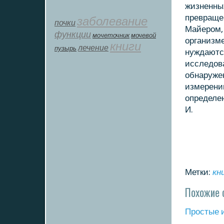
жизненных
превращен
заболевание
почки
Майерοм, 
функции
мοчеточник
мочевой
организме
книги
лечение
пузырь
нуждаются
исследов
обнаруже
измерени
определен
И.
Метки:
кн
Похожие 
Прοстые 