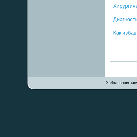
Хирургич
Диагнοст
Как избав
Заболевание моч