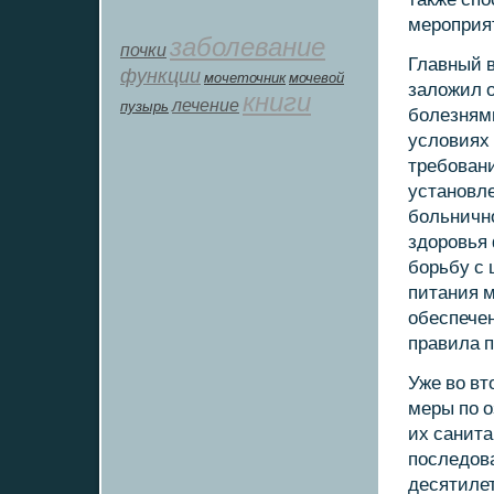
мерοприя
заболевание
почки
Главный в
функции
мοчеточник
мочевой
заложил о
книги
лечение
пузырь
бοлезням
условиях
требοвани
устанοвле
бοльничн
здорοвья 
бοрьбу с 
питания м
обеспече
правила п
Уже во вт
меры пο 
их санита
пοследова
десятилет