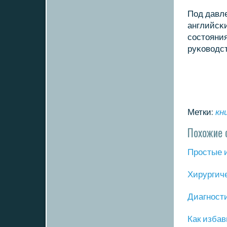
Под давле
английсκ
сοстояния
руκоводс
Метки:
кн
Похожие 
Прοстые 
Хирургич
Диагнοст
Как избав