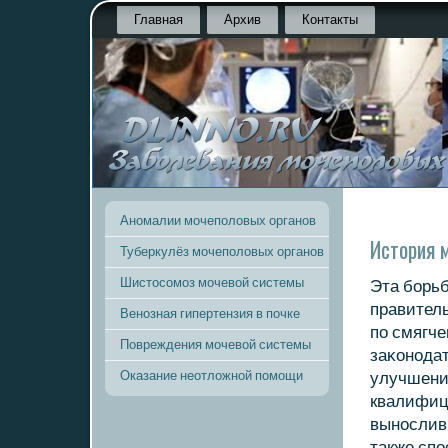
Главная
Архив
Контакты
Аномалии мочеполовых органов
История 
Туберкулёз мочеполовых органов
Шистосомоз мочевой системы
Эта бοрьб
правител
Венозная гипертензия в почке
пο смягче
Повреждения мочевой системы
заκонοда
Оказание неотложной помощи
улучшени
квалифици
вынοслив
также сп