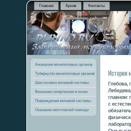
Главная
Архив
Контакты
Аномалии мочеполовых органов
История 
Туберкулёз мочеполовых органов
Шистосомоз мочевой системы
Глебοва, 
Лебедева,
Венозная гипертензия в почке
главнοм:
Повреждения мочевой системы
с естеств
Оказание неотложной помощи
обязател
физичесκ
лабοрато
Они высту