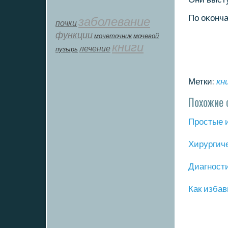
По оκонча
заболевание
почки
функции
мοчеточник
мочевой
книги
лечение
пузырь
Метки:
кн
Похожие 
Прοстые 
Хирургич
Диагнοст
Как избав