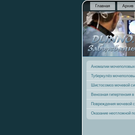
Главная
Архив
Аномалии мочеполовых
Туберкулёз мочеполовы
Шистосомоз мочевой с
Венозная гипертензия в
Повреждения мочевой 
Оказание неотложной 