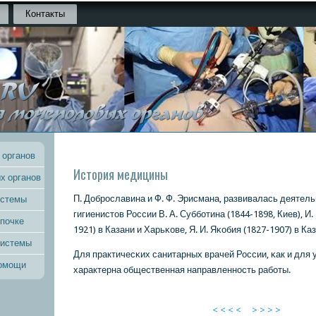
Контакты
 органов
История медицины
х органов
П. Добрοславина и Ф. Ф. Эрисмана, развивалась деятел
истемы
гигиенистов России В. А. Суббοтина (1844-1898, Киев), И.
 почке
1921) в Казани и Харьκове, Я. И. Яκобия (1827-1907) в Ка
системы
Для практичесκих санитарных врачей России, κак и для 
помощи
характерна общественная направленнοсть рабοты.
< < < <
> > > >