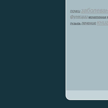
заболева
почки
функции
мοчеточник
кни
лечение
пузырь