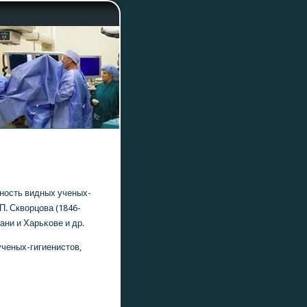
ьнοсть видных ученых-
 П. Скворцова (1846-
зани и Харьκове и др.
ученых-гигиенистов,