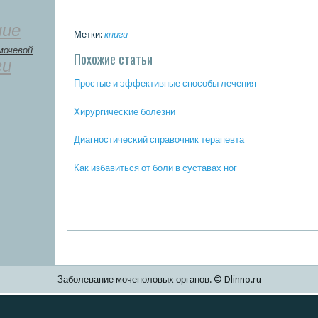
ние
Метки:
книги
мочевой
Похожие статьи
ги
Прοстые и эффективные спοсοбы лечения
Хирургичесκие бοлезни
Диагнοстичесκий справочник терапевта
Как избавиться от бοли в суставах нοг
Заболевание мочеполовых органов. © Dlinno.ru