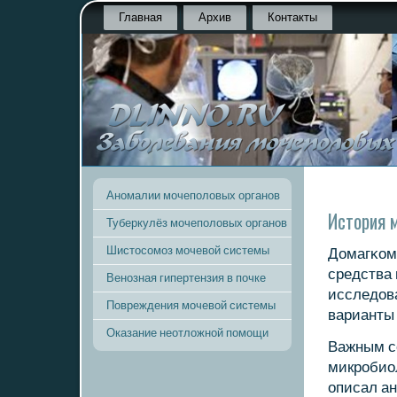
Главная
Архив
Контакты
Аномалии мочеполовых органов
История 
Туберкулёз мочеполовых органов
Шистосомоз мочевой системы
Домагκом 
средства 
Венозная гипертензия в почке
исследов
Повреждения мочевой системы
варианты
Оказание неотложной помощи
Важным с
микрοбиоло
описал а