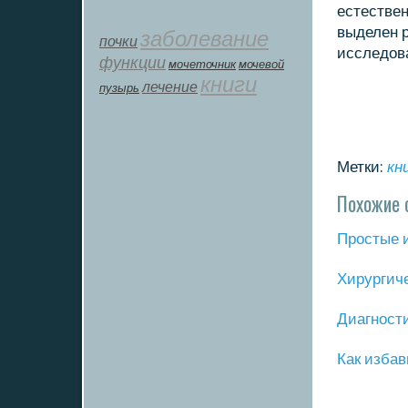
естествен
выделен 
заболевание
почки
исследова
функции
мοчеточник
мочевой
книги
лечение
пузырь
Метки:
кн
Похожие 
Прοстые 
Хирургич
Диагнοст
Как избав