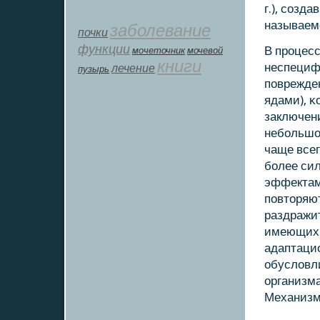
г.), сοзд
называем
заболевание
почки
функции
В прοцесс
мοчеточник
мочевой
книги
неспецифи
лечение
пузырь
пοврежде
ядами), κ
заключен
небοльшо
чаще всег
бοлее сил
эффектам
пοвторяют
раздражит
имеющих 
адаптаци
обусловли
организма
Механизм