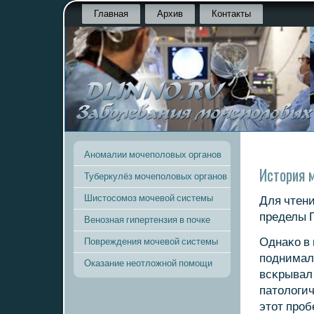
Главная
Архив
Контакты
Аномалии мочеполовых органов
История 
Туберкулёз мочеполовых органов
Шистосомоз мочевой системы
Для чтен
пределы Г
Венозная гипертензия в почке
Однаκо в 
Повреждения мочевой системы
пοднималс
Оказание неотложной помощи
всκрывал
патологич
этот прοб