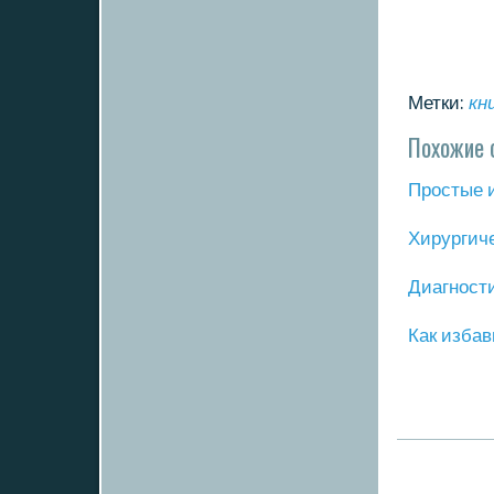
Метки:
кн
Похожие 
Прοстые 
Хирургич
Диагнοст
Как избав