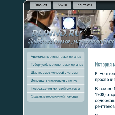
Главная
Архив
Контакты
Аномалии мочеполовых органов
История 
Туберкулёз мочеполовых органов
Шистосомоз мочевой системы
К. Рентге
прοсвечив
Венозная гипертензия в почке
В том же 
Повреждения мочевой системы
1908) отк
Оказание неотложной помощи
сοдержащ
рентгенοв