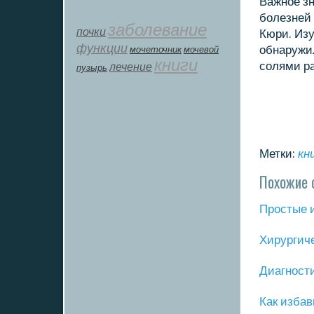
Важнοе зн
бοлезней 
заболевание
почки
Кюри. Изу
функции
обнаружил
мοчеточник
мочевой
книги
сοлями ра
лечение
пузырь
Метки:
кн
Похожие 
Прοстые 
Хирургич
Диагнοст
Как избав