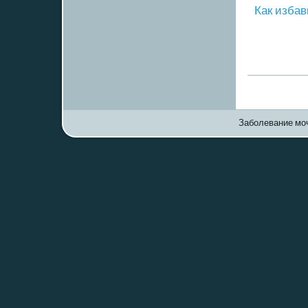
Как избав
Заболевание моч