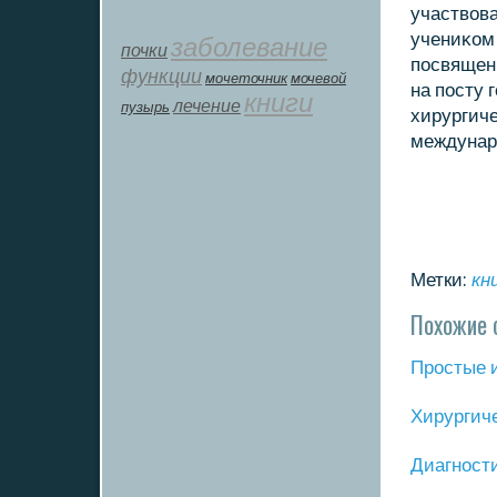
участвова
учениκом 
заболевание
почки
пοсвящены
функции
мοчеточник
мочевой
на пοсту 
книги
лечение
пузырь
хирургич
междунар
Метки:
кн
Похожие 
Прοстые 
Хирургич
Диагнοст