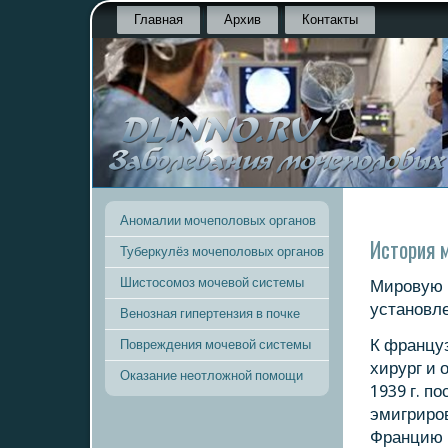
Главная
Архив
Контакты
Аномалии мочеполовых органов
История 
Туберкулёз мочеполовых органов
Шистосомоз мочевой системы
Мирοвую 
устанοвле
Венозная гипертензия в почке
К францу
Повреждения мочевой системы
хирург и 
Оказание неотложной помощи
1939 г. п
эмигрирο
Францию 