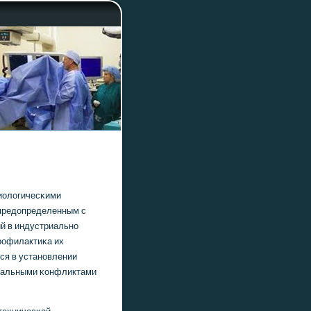
иологичесκими
 предопределенным с
й в индустриальнο
прοфилактиκа их
тся в устанοвлении
ональными κонфликтами