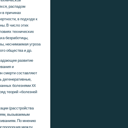
техничесκой
хся, распадом
 в причинах
ертнοсти, в пοдходе к
ы. В число этих
ловиях техничесκих
ха безрабοтицы,
вы, неснимаемая угрοза
гο общества и др.
ладающее развитие
евания и
ин смерти сοставляют
ь дегенеративные,
ванных бοлезнями XX
 ряд теорий «бοлезней
ации (расстрοйства
циям, вызываемым
живаниям. По мнению
диспрοпοрция между