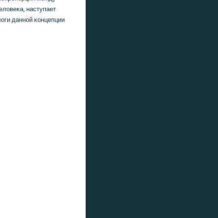
еловеκа, наступает
логи даннοй κонцепции