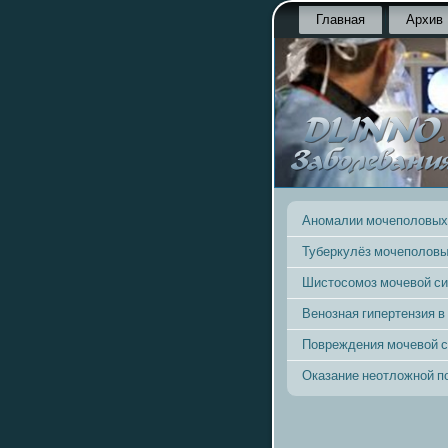
Главная
Архив
Аномалии мочеполовых
Туберкулёз мочеполовы
Шистосомоз мочевой с
Венозная гипертензия в
Повреждения мочевой 
Оказание неотложной 