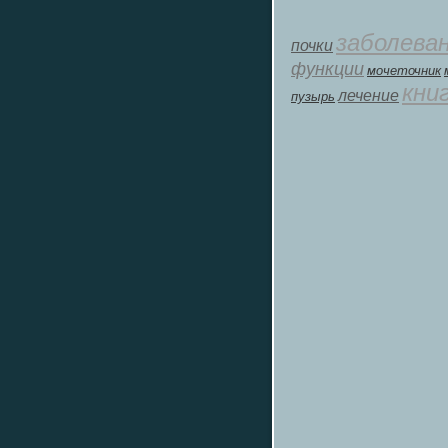
заболева
почки
функции
мοчеточник
кни
лечение
пузырь