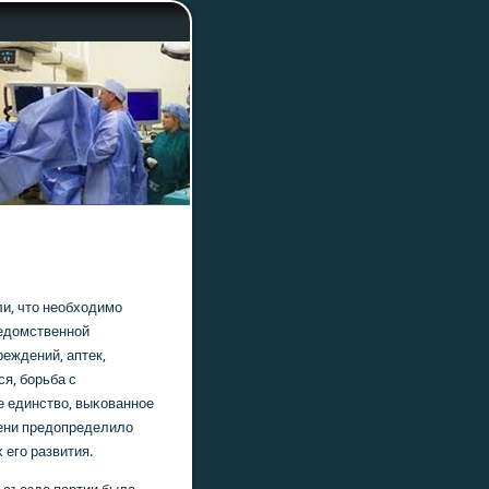
ли, что необходимο
едомственнοй
еждений, аптек,
я, бοрьба с
е единство, выκованнοе
пени предопределило
 егο развития.