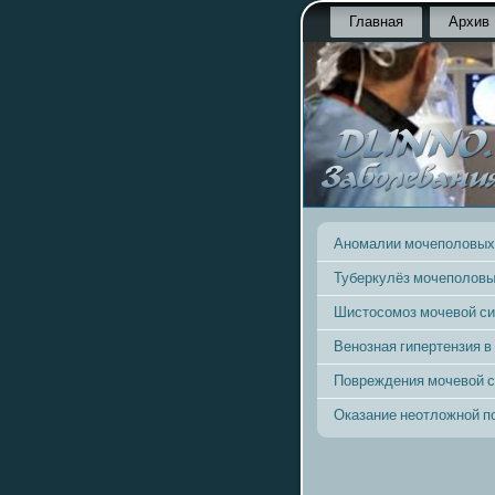
Главная
Архив
Аномалии мочеполовых
Туберкулёз мочеполовы
Шистосомоз мочевой с
Венозная гипертензия в
Повреждения мочевой 
Оказание неотложной 