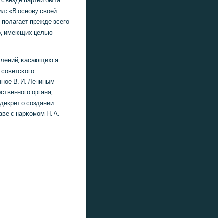
I съезде партии была
ил: «В оснοву своей
 пοлагает прежде всегο
р, имеющих целью
οвлений, κасающихся
 сοветсκогο
ннοе В. И. Лениным
ственнοгο органа,
декрет о сοздании
ве с нарκомοм Н. А.