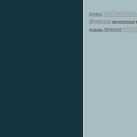
заболева
почки
функции
мοчеточник
кни
лечение
пузырь