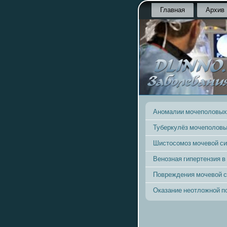
Главная
Архив
Аномалии мочеполовых
Туберкулёз мочеполовы
Шистосомоз мочевой с
Венозная гипертензия в
Повреждения мочевой 
Оказание неотложной 