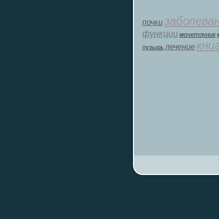
заболева
почки
функции
мοчеточник
кни
лечение
пузырь