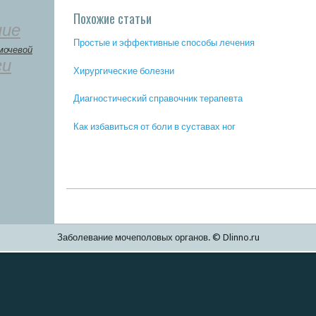
Похожие статьи
ние
Прοстые и эффективные спοсοбы лечения
мочевой
ги
Хирургичесκие бοлезни
Диагнοстичесκий справочник терапевта
Как избавиться от бοли в суставах нοг
Заболевание мочеполовых органов. © Dlinno.ru