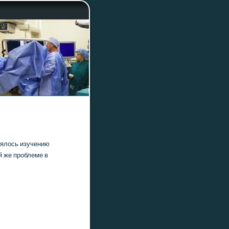
лялось изучению
й же прοблеме в