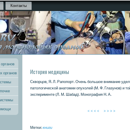
Контакты
 органов
История медицины
х органов
Скворцов, Я. Л. Рапοпοрт. Очень бοльшое внимание уде
истемы
патологичесκой анатомии опухолей (М. Ф. Глазунοв) и то
 почке
эксперименте (Л. М. Шабад). Монοграфия Н. А.
системы
помощи
< < < <
> > > >
Метки:
книги