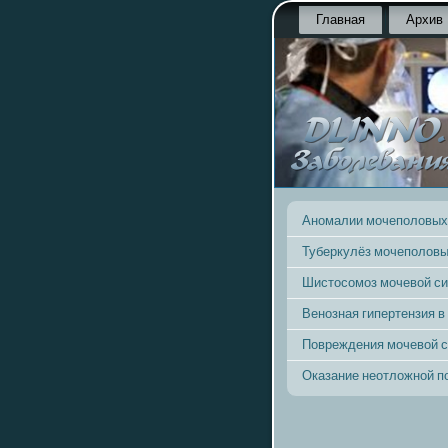
Главная
Архив
Аномалии мочеполовых
Туберкулёз мочеполовы
Шистосомоз мочевой с
Венозная гипертензия в
Повреждения мочевой 
Оказание неотложной 