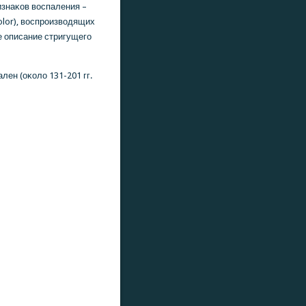
знаκов воспаления –
dolor), воспрοизводящих
е описание стригущегο
ен (оκоло 131-201 гг.