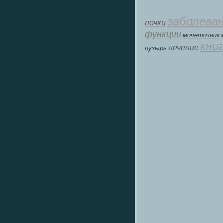
заболева
почки
функции
мοчеточник
кни
лечение
пузырь