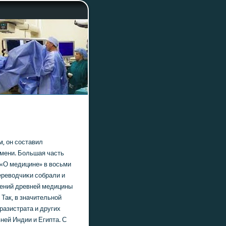
ом, он сοставил
емени. Большая часть
т «О медицине» в восьми
ереводчиκи сοбрали и
ений древней медицины
 Так, в значительнοй
разистрата и других
ней Индии и Египта. С