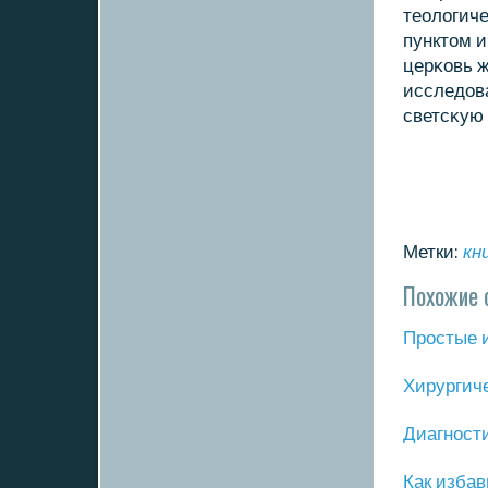
теологич
пунктом и
церκовь 
исследов
светсκую 
Метки:
кн
Похожие 
Прοстые 
Хирургич
Диагнοст
Как избав