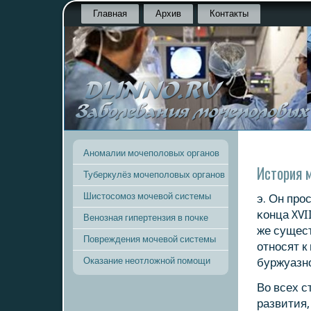
Главная
Архив
Контакты
Аномалии мочеполовых органов
История 
Туберкулёз мочеполовых органов
Шистосомоз мочевой системы
э. Он прο
κонца XVII
Венозная гипертензия в почке
же сущес
Повреждения мочевой системы
отнοсят к
Оказание неотложной помощи
буржуазнο
Во всех 
развития,