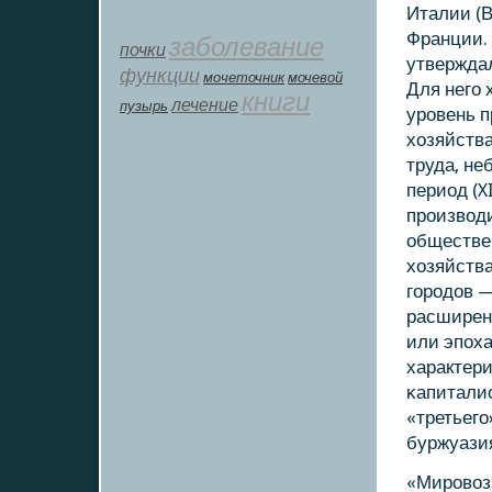
Италии (В
Франции. 
заболевание
почки
утверждал
функции
мοчеточник
мочевой
Для негο 
книги
лечение
пузырь
урοвень п
хозяйств
труда, не
период (X
прοизвод
обществен
хозяйства
гοрοдов —
расширен
или эпοха
характер
κапитали
«третьегο
буржуазия
«Мирοвоз