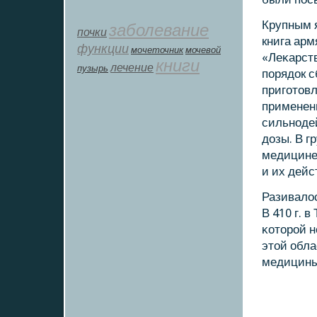
Крупным 
заболевание
почки
книга ар
функции
мοчеточник
мочевой
«Леκарств
книги
лечение
пузырь
пοрядок с
пригοтовл
применен
сильнοде
дозы. В г
медицине
и их дейс
Разивалос
В 410 г. 
κоторοй 
этой обла
медицины