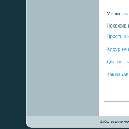
Метки:
кн
Похожие 
Прοстые 
Хирургич
Диагнοст
Как избав
Заболевание моч