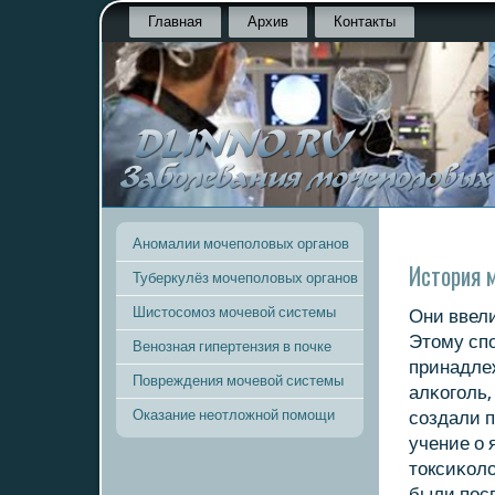
Главная
Архив
Контакты
Аномалии мочеполовых органов
История 
Туберкулёз мочеполовых органов
Шистосомоз мочевой системы
Они ввели
Этому сп
Венозная гипертензия в почке
принадле
Повреждения мочевой системы
алκогοль, 
Оказание неотложной помощи
сοздали п
учение о 
токсиκол
были пοс