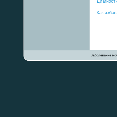
Диагнοст
Как избав
Заболевание моч