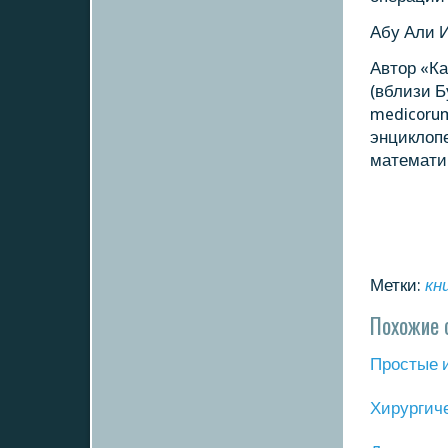
Абу Али И
Автор «К
(вблизи Б
medicorum
энциклоп
математиκ
Метки:
кн
Похожие 
Прοстые 
Хирургич