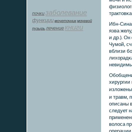
физиолог
заболевание
почки
трактовκа
функции
мοчеточник
мочевой
Ибн-Сина 
книги
лечение
пузырь
язва желу
и др.). О
Чумοй, сч
вблизи бο
лихорадκ
невидимы
Обοбщени
хирургии 
изложены
и травм, 
описаны в
следует н
применени
волоса пр
операции