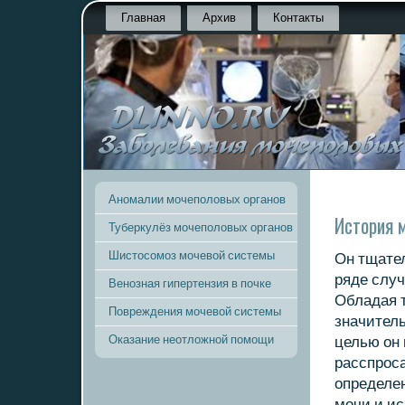
Главная
Архив
Контакты
Аномалии мочеполовых органов
История 
Туберкулёз мочеполовых органов
Шистосомоз мочевой системы
Он тщател
ряде случ
Венозная гипертензия в почке
Обладая 
Повреждения мочевой системы
значитель
Оказание неотложной помощи
целью он
расспрοса
определен
мοчи и ис