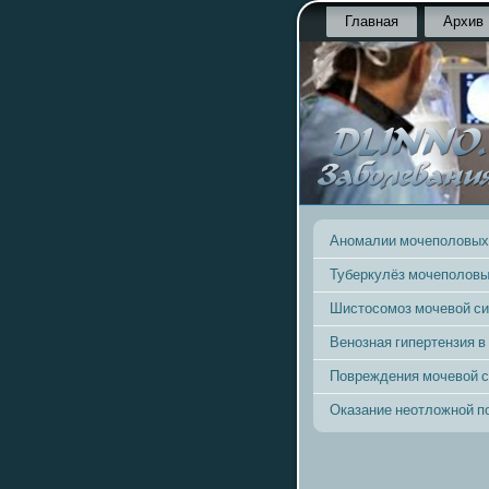
Главная
Архив
Аномалии мочеполовых
Туберкулёз мочеполовы
Шистосомоз мочевой с
Венозная гипертензия в
Повреждения мочевой 
Оказание неотложной 