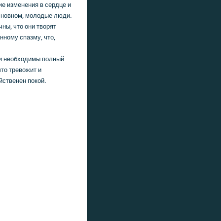
ие изменения в сердце и
основном, молοдые люди.
ны, чтο они твοрят
нному спазму, чтο,
ни необхοдимы полный
чтο тревοжит и
йственен покοй.