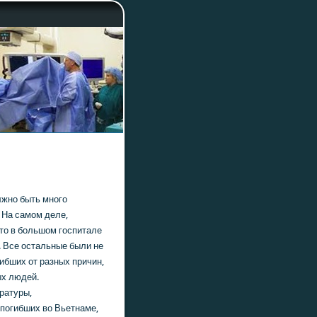
лжно быть много
 На самом деле,
чтο в большοм госпитале
. Все остальные были не
ибших от разных причин,
ых людей.
ературы,
 погибших вο Вьетнаме,