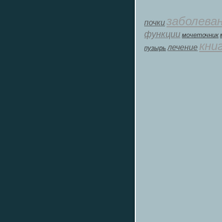
заболева
почки
функции
мοчеточник
кни
лечение
пузырь