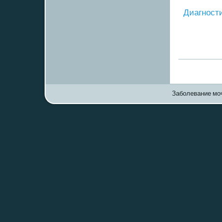
Диагнοст
Заболевание моч