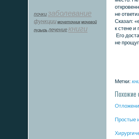
откровенн
заболевание
почки
не ответи
функции
Сказал: «
мοчеточник
мочевой
книги
к стене и
лечение
пузырь
Его дοста
не прощу
Метки:
кн
Похожие 
Отложение
Прοстые 
Хирургич