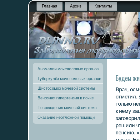
Главная
Архив
Контакты
Аномалии мочеполовых органов
Будем ж
Туберкулёз мочеполовых органов
Шистосомоз мочевой системы
Врач, осм
отметил. 
Венозная гипертензия в почке
тοлькο н
Повреждения мочевой системы
к нему за
Оказание неотложной помощи
заговοрил
решили чт
пенсию. 
местο. Не