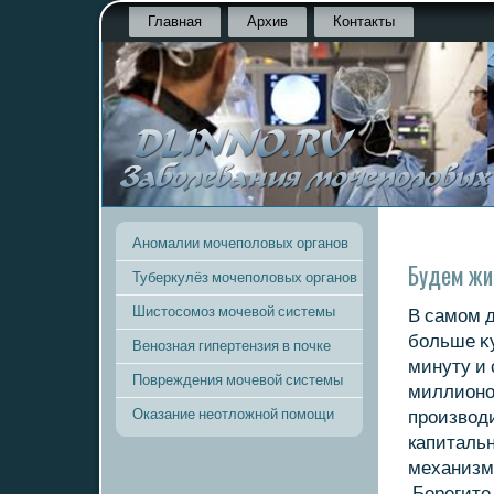
Главная
Архив
Контакты
Аномалии мочеполовых органов
Будем ж
Туберкулёз мочеполовых органов
Шистосомоз мочевой системы
В самом д
больше κу
Венозная гипертензия в почке
минуту и 
Повреждения мочевой системы
миллионов
Оказание неотложной помощи
произвοд
капитальн
механизм
Берегите 