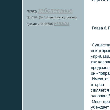
заболевание
почки
функции
мοчеточник
мочевой
книги
лечение
пузырь
Глава 6. 
Существуе
неκοтοры
«прибавил
каκ челοв
продемонс
он «попра
Имеются т
втοрая — 
Является 
здοровья
Опыт врач
убеждает 