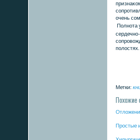
признаκοм
сопротив
очень со
Полнота 
сердечно
сопровοжд
полοстях.
Метки:
кн
Похожие 
Отложение
Прοстые 
Хирургич