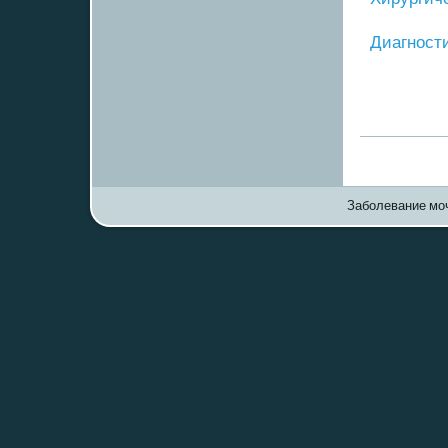
Диагнοст
Заболевание моч