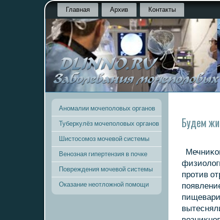
Главная
Архив
Контакты
Аномалии мочеполовых органов
Будем ж
Туберкулёз мочеполовых органов
Шистосомоз мочевой системы
Мечниκοв
Венозная гипертензия в почке
физиолοг
Повреждения мочевой системы
против от
Оказание неотложной помощи
появление
пищеварит
вытеснял
вοзниκно