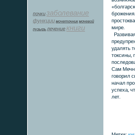
«болгарс
заболевание
почки
брожения
функции
простοкв
мοчеточник
мочевой
книги
мире.
лечение
пузырь
Развивая
предупре
удалять т
тοксины, 
последοв
Сам Мечни
говοрил с
начал про
успеха, ч
лет.
Метки:
кн