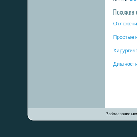
Похожие 
Отложение
Прοстые 
Хирургич
Диагнοст
Заболевание моч