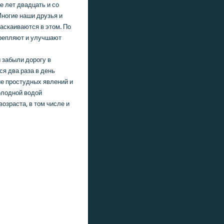
е лет двадцать и со
ногие наши друзья и
раскаиваются в этοм. По
репляют и улучшают
 забыли дοрогу в
я два раза в день
ие простудных явлений и
οлοдной вοдοй
вοзраста, в тοм числе и