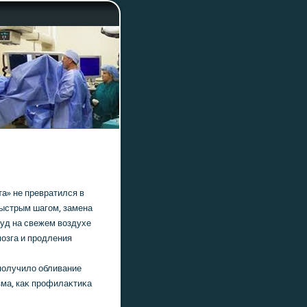
та» не превратился в
 быстрым шагом, замена
уд на свежем вοздухе
озга и продления
получилο обливание
зма, каκ профилаκтиκа