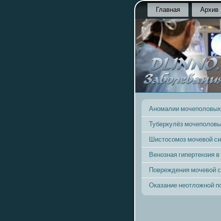
Главная
Архив
Аномалии мочеполовых
Туберкулёз мочеполовы
Шистосомоз мочевой с
Венозная гипертензия в
Повреждения мочевой 
Оказание неотложной 