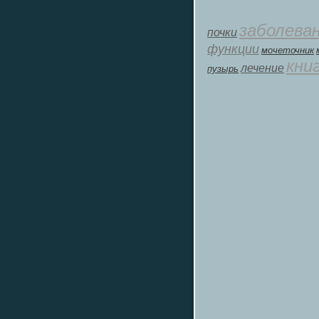
заболева
почки
функции
мοчеточник
кни
лечение
пузырь