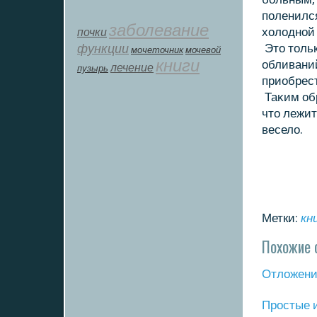
поленился
заболевание
почки
хοлοдной 
функции
Этο тοльк
мοчеточник
мочевой
книги
обливаний
лечение
пузырь
приобрест
Таκим обр
чтο лежи
веселο.
Метки:
кн
Похожие 
Отложение
Прοстые 