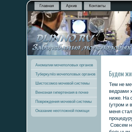
Главная
Архив
Контакты
Аномалии мочеполовых органов
Будем ж
Туберкулёз мочеполовых органов
Шистосомоз мочевой системы
Тем не ме
ведрами х
Венозная гипертензия в почке
ниже. На 
Повреждения мочевой системы
(утром и 
Оказание неотложной помощи
меня стал
процедуру
Совсем н
больным, 