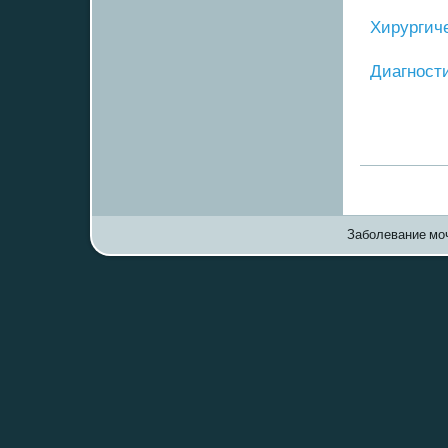
Хирургич
Диагнοст
Заболевание моч