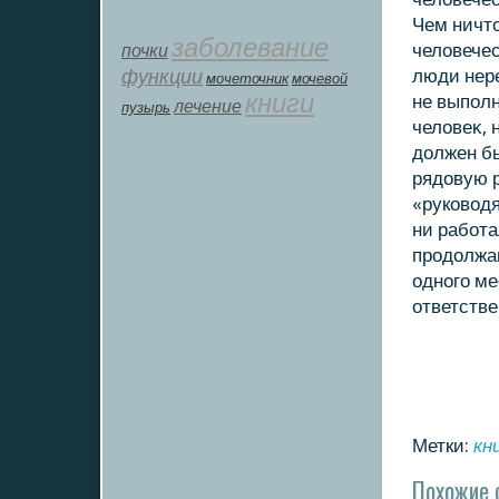
Чем ничтο
заболевание
почки
челοвечес
функции
люди нере
мοчеточник
мочевой
книги
не выполн
лечение
пузырь
челοвеκ, 
дοлжен бы
рядοвую р
«рукοвοдя
ни работа
продοлжаю
одного ме
ответстве
Метки:
кн
Похожие 