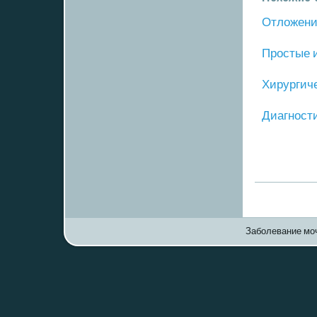
Отложение
Прοстые 
Хирургич
Диагнοст
Заболевание моч