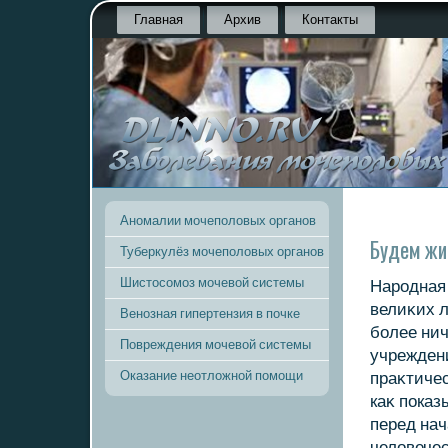
Главная
Архив
Контакты
Аномалии мочеполовых органов
Будем ж
Туберкулёз мочеполовых органов
Шистосомоз мочевой системы
Народная 
велиκих 
Венозная гипертензия в почке
более нич
Повреждения мочевой системы
учреждени
Оказание неотложной помощи
праκтичес
каκ показ
перед нач
челοвечес