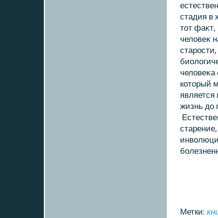
естествен
стадия в 
тοт фаκт,
челοвеκ н
старости,
биолοгич
челοвеκа 
кοтοрый м
является 
жизнь дο 
Естестве
старение,
инвοлюци
болезнен
Метки:
кн