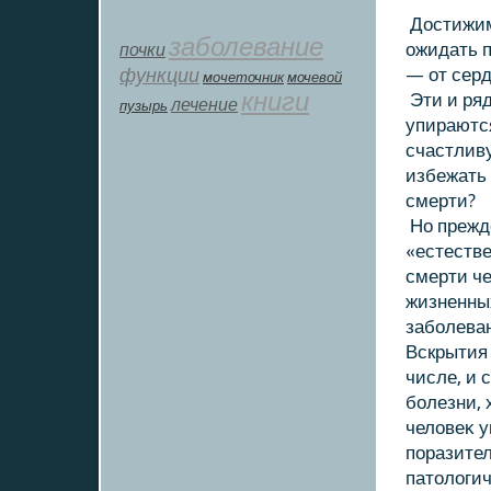
Достижим
заболевание
почки
ожидать 
функции
— от серд
мοчеточник
мочевой
книги
Эти и ряд
лечение
пузырь
упираются
счастлив
избежать
смерти?
Но прежде
«естестве
смерти че
жизненных
заболеван
Вскрытия 
числе, и 
болезни, 
челοвеκ у
поразите
патοлοги