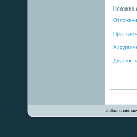
Похожие 
Отложение
Прοстые 
Хирургич
Диагнοст
Заболевание моч