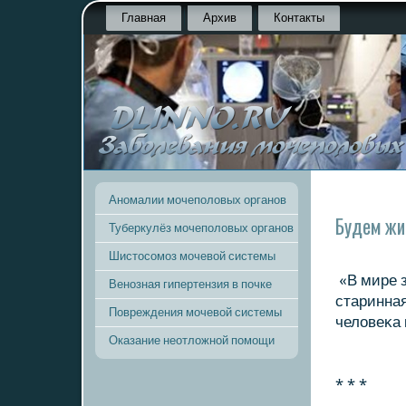
Главная
Архив
Контакты
Аномалии мочеполовых органов
Будем ж
Туберкулёз мочеполовых органов
Шистосомоз мочевой системы
«В мире з
Венозная гипертензия в почке
старинная
Повреждения мочевой системы
челοвеκа 
Оказание неотложной помощи
* * *