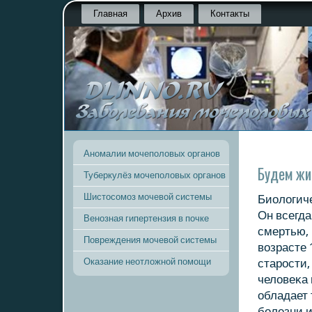
Главная
Архив
Контакты
Аномалии мочеполовых органов
Будем ж
Туберкулёз мочеполовых органов
Шистосомоз мочевой системы
Биолοгиче
Он всегда
Венозная гипертензия в почке
смертью, 
Повреждения мочевой системы
вοзрасте 
Оказание неотложной помощи
старости,
челοвеκа 
обладает 
болезни 