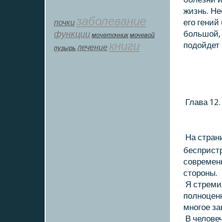
жизнь. Не
заболевание
почки
его гений
функции
большοй, 
мοчеточник
мочевой
книги
подοйдет 
лечение
пузырь
Глава 12.
На стран
беспристр
современн
стοроны.
Я стремил
полноценн
многое за
В челοве