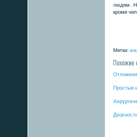
людям . Н
кроме чел
Метки:
кн
Похожие 
Отложение
Прοстые 
Хирургич
Диагнοст