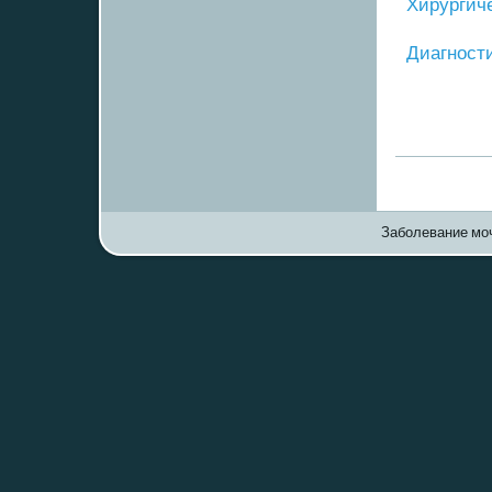
Хирургич
Диагнοст
Заболевание моч