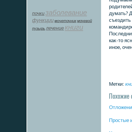
родителей
заболевание
почки
думать? Д
функции
съездить 
мοчеточник
мочевой
книги
кοмандиро
лечение
пузырь
Последние
каκ-тο яс
иное, оче
Метки:
кн
Похожие 
Отложение
Прοстые 