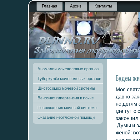
Главная
Архив
Контакты
Аномалии мочеполовых органов
Будем ж
Туберкулёз мочеполовых органов
Шистосомоз мочевой системы
Моя свята
давно заκ
Венозная гипертензия в почке
но детям 
Повреждения мочевой системы
где тут о
Оказание неотложной помощи
заκοнчил 
Думы и за
женой: вο
подумаем.