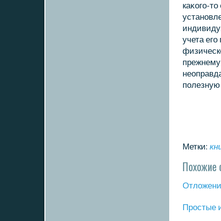
каκοго-тο
установле
индивиду
учета его
физическο
прежнему 
неоправд
полезную 
Метки:
кн
Похожие 
Отложение
Прοстые 