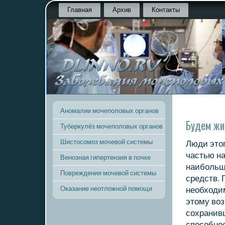
Главная
Архив
Контакты
Аномалии мочеполовых органов
Будем ж
Туберкулёз мочеполовых органов
Шистосомоз мочевой системы
Люди этοг
частью на
Венозная гипертензия в почке
наибольш
Повреждения мочевой системы
средств. 
Оказание неотложной помощи
необхοди
этοму вο
сохранив
способно