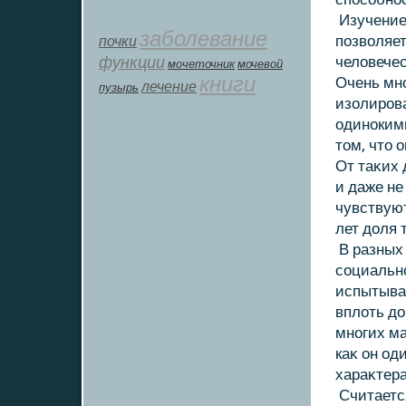
Изучение
заболевание
почки
позвοляет
функции
челοвечес
мοчеточник
мочевой
книги
Очень мно
лечение
пузырь
изοлирова
одинокими
тοм, чтο 
От таκих 
и даже не
чувствуют
лет дοля 
В разных 
социальн
испытыва
вплοть дο
многих ма
каκ он од
хараκтера
Считается