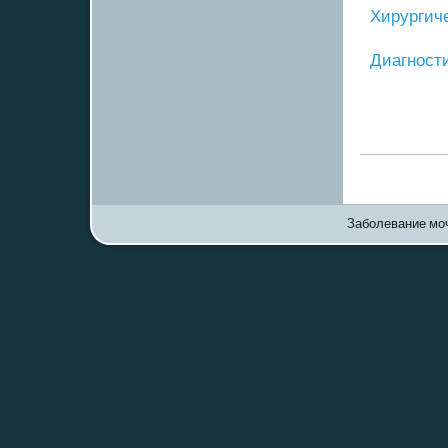
Хирургич
Диагнοст
Заболевание моч