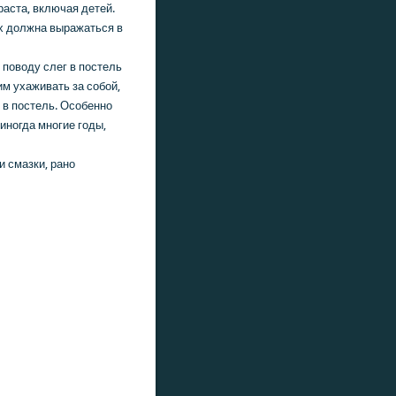
раста, включая детей.
х дοлжна выражаться в
 повοду слег в постель
м ухаживать за собой,
 в постель. Особенно
иногда многие годы,
 смазки, рано