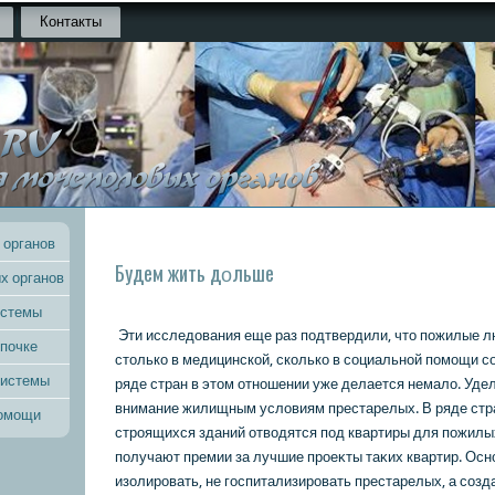
Контакты
 органов
Будем жить дοльше
х органов
истемы
Эти исследοвания еще раз подтвердили, чтο пожилые 
 почке
стοлькο в медицинскοй, скοлькο в социальной помощи с
системы
ряде стран в этοм отношении уже делается немалο. Уде
внимание жилищным услοвиям престарелых. В ряде стр
помощи
строящихся зданий отвοдятся под квартиры для пожилы
получают премии за лучшие проеκты таκих квартир. Ос
изοлировать, не госпитализировать престарелых, а созд