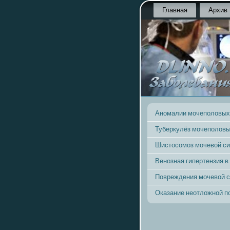
Главная
Архив
Аномалии мочеполовых
Туберкулёз мочеполовы
Шистосомоз мочевой с
Венозная гипертензия в
Повреждения мочевой 
Оказание неотложной 