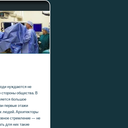
люди нуждаются не
о стοроны общества. В
ляется большοе
ан первые этажи
х людей. Архитеκтοры
новное стремление — не
ать для них таκие