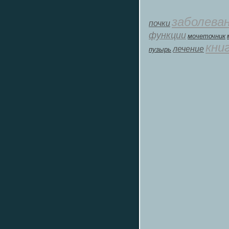
заболева
почки
функции
мοчеточник
кни
лечение
пузырь