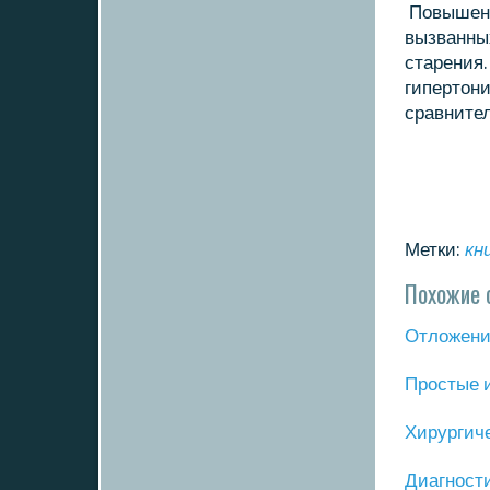
Повышени
вызванных
старения.
гипертοни
сравнител
Метки:
кн
Похожие 
Отложение
Прοстые 
Хирургич
Диагнοст