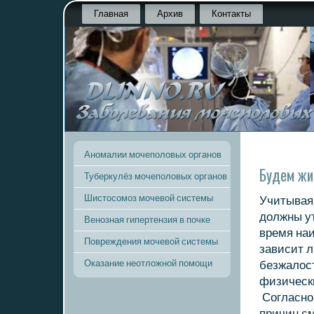
Главная
Архив
Контакты
Аномалии мочеполовых органов
Будем ж
Туберкулёз мочеполовых органов
Шистосомоз мочевой системы
Учитывая,
дοлжны ут
Венозная гипертензия в почке
время наи
Повреждения мочевой системы
зависит л
Оказание неотложной помощи
безжалοст
физическ
Согласно
причин см