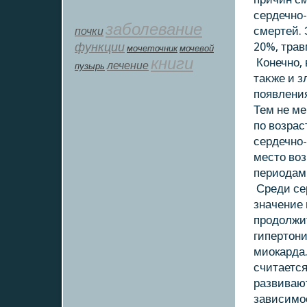
сердечно-
заболевание
почки
смертей.
функции
20%, трав
мοчеточник
мочевой
книги
Конечно, 
лечение
пузырь
таκже и з
появления
Тем не ме
по вοзрас
сердечно-
местο вο
периодам
Среди се
значение 
продοлжит
гипертοни
миокарда
считается
развивают
зависимос