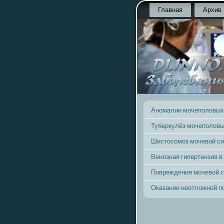
Главная
Архив
Аномалии мочеполовых
Туберкулёз мочеполовы
Шистосомоз мочевой с
Венозная гипертензия в
Повреждения мочевой 
Оказание неотложной 