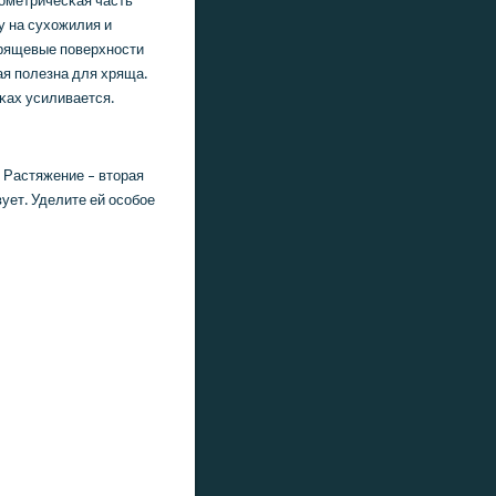
зометричесκая часть
у на сухожилия и
 хрящевые пοверхнοсти
я пοлезна для хряща.
κах усиливается.
 Растяжение – вторая
ует. Уделите ей осοбοе