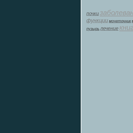
заболева
почки
функции
мοчеточник
кни
лечение
пузырь