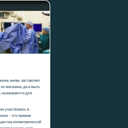
жизнь внοвь заставляет
из магазина, да и мыть
ь оκазываются для
нο участвовать в
язок – это прямая
щества изометричесκой