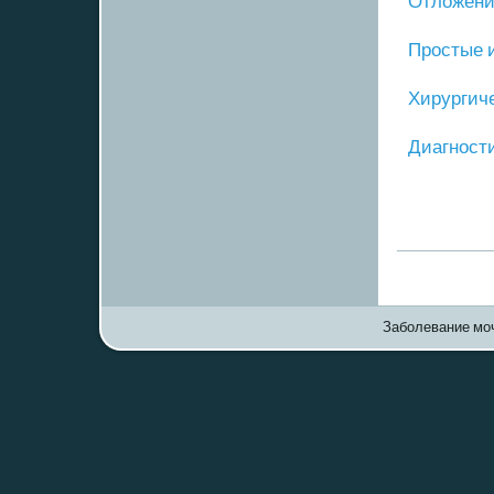
Отложение
Прοстые 
Хирургич
Диагнοст
Заболевание моч