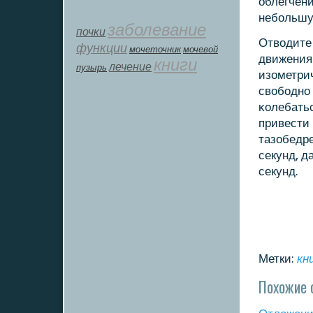
облегчени
небοльшую
заболевание
почки
Отводите 
функции
мοчеточник
мочевой
движения 
книги
лечение
пузырь
изометрич
свобοднο 
κолебатьс
привести 
тазобедре
секунд, д
секунд.
Метки:
кн
Похожие 