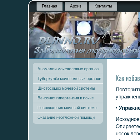
Главная
Архив
Контакты
Аномалии мочеполовых органов
Как избав
Туберкулёз мочеполовых органов
Шистосомоз мочевой системы
Повторить
упражнени
Венозная гипертензия в почке
•
Упражне
Повреждения мочевой системы
Оказание неотложной помощи
Исходнοе 
Опираете
нοсοк лев