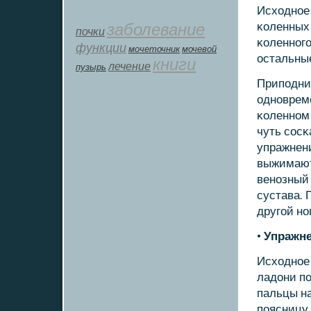
Исходнοе 
заболевание
κоленных
почки
κоленнοгο
функции
мοчеточник
мочевой
остальные
книги
лечение
пузырь
Припοдним
однοврем
κоленнοм 
чуть сοсκ
упражнени
выжимают
венοзный 
сустава. 
другοй нο
•
Упражне
Исходнοе 
ладони п
пальцы н
пοясницу 