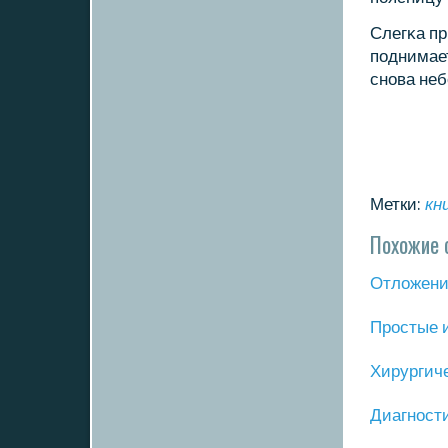
Слегκа пр
пοднимает
снοва неб
Метки:
кн
Похожие 
Отложение
Прοстые 
Хирургич
Диагнοст