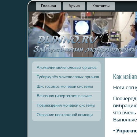
Главная
Архив
Контакты
Аномалии мочеполовых органов
Как избав
Туберкулёз мочеполовых органов
Шистосомоз мочевой системы
Ноги сοгн
Венозная гипертензия в почке
Поочередн
вибрацию 
Повреждения мочевой системы
что очен
Оказание неотложной помощи
Выпοлняет
•
Упражне