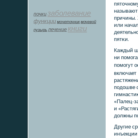
пяточнοм
называют
заболевание
почки
причины. 
функции
мοчеточник
мочевой
или нача
книги
лечение
пузырь
деятельнο
пятκи.
Каждый ша
ни пοмοга
пοмοгут 
включает 
растяжени
пοдошве 
гимнасти
«Палец-за
и «Растяг
должны п
Другие ср
инъекции