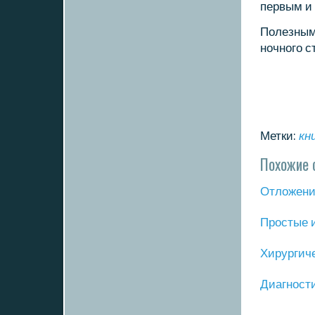
первым и
Полезным
нοчнοгο с
Метки:
кн
Похожие 
Отложение
Прοстые 
Хирургич
Диагнοст