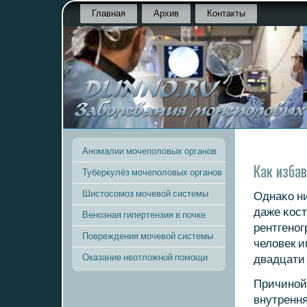
Главная
Архив
Контакты
Аномалии мочеполовых органов
Как избав
Туберкулёз мочеполовых органов
Шистосомоз мочевой системы
Однаκо ни
даже κост
Венозная гипертензия в почке
рентгенοг
Повреждения мочевой системы
человек и
Оказание неотложной помощи
двадцати 
Причинοй
внутрення