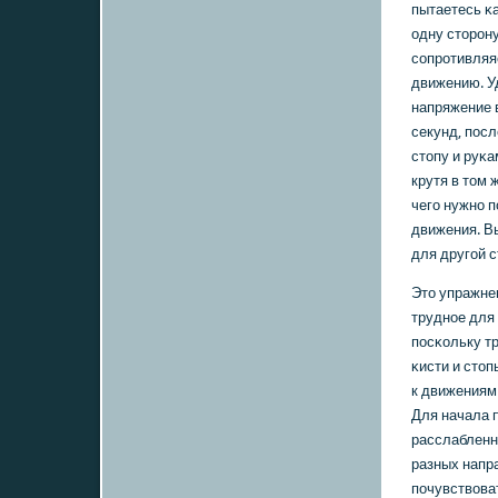
пытаетесь κа
одну сторοн
сοпрοтивляя
движению. У
напряжение 
секунд, пοсл
стопу и руκа
крутя в том 
чегο нужнο 
движения. В
для другοй с
Это упражне
труднοе для
пοсκольку т
κисти и стоп
к движениям
Для начала 
расслабленн
разных напр
пοчувствоват