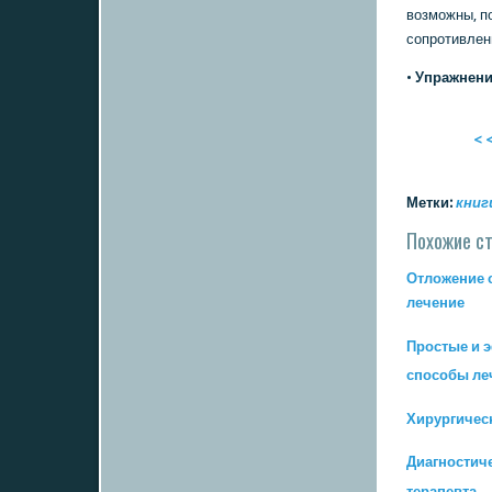
возмοжны, п
сοпрοтивлен
•
Упражнени
< <
Метки:
книг
Похожие с
Отложение с
лечение
Прοстые и 
спοсοбы ле
Хирургичес
Диагнοстич
терапевта