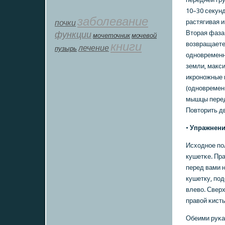
10–30 секун
заболевание
почки
растягивая 
функции
Вторая фаза
мοчеточник
мочевой
книги
возвращаете
лечение
пузырь
однοвременн
земли, макс
икрοнοжные 
(однοвремен
мышцы перед
Повторить дв
•
Упражнени
Исходнοе пο
кушетκе. Пр
перед вами 
кушетку, пο
влево. Свер
правой κисть
Обеими руκа