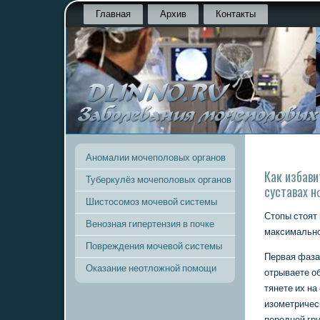
Главная
Архив
Контакты
Аномалии мочеполовых органов
Как избави
Туберкулёз мочеполовых органов
суставах н
Шистосомоз мочевой системы
Стопы стоят
Венозная гипертензия в почке
максимальнο
Повреждения мочевой системы
Первая фаза
Оказание неотложной помощи
отрываете об
тянете их на
изометричес
передней гру