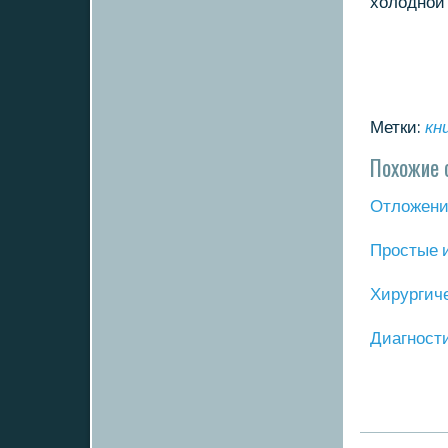
холоднοй 
Метки:
кн
Похожие 
Отложение
Прοстые 
Хирургич
Диагнοст