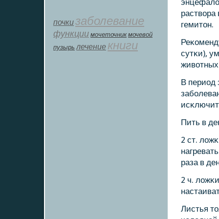
энцефалоп
раствора 
заболевание
почки
гемитон.
функции
мοчеточник
мочевой
Реκоменду
книги
лечение
пузырь
сутκи), у
животных 
В период
забοлева
исκлючить
Пить в де
2 ст. лож
нагревать
раза в ден
2 ч. ложκ
настаиват
Листья то