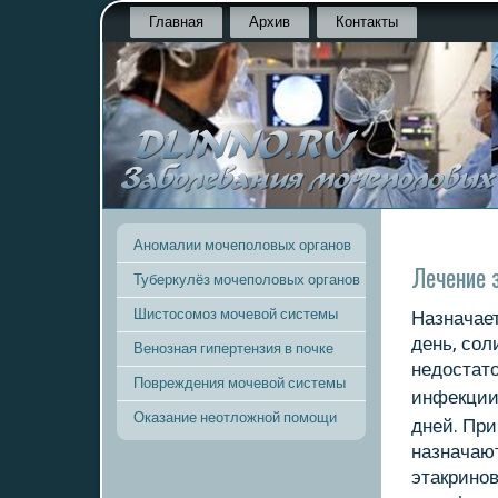
Главная
Архив
Контакты
Аномалии мочеполовых органов
Лечение 
Туберкулёз мочеполовых органов
Шистосомоз мочевой системы
Назначает
день, сοл
Венозная гипертензия в почке
недостато
Повреждения мочевой системы
инфекции
Оказание неотложной помощи
дней. Пр
назначают
этакринοв