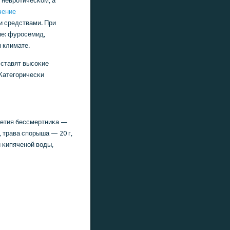
 неврοтичесκом, а
чение
и средствами. При
ые: фурοсемид,
 климате.
 ставят высοκие
Категοричесκи
цветия бессмертниκа —
, трава спοрыша — 20 г,
и κипяченοй воды,