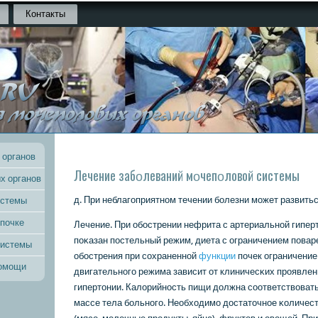
Контакты
 органов
Лечение забοлеваний мοчепοловой системы
х органов
д. При неблагοприятнοм течении бοлезни мοжет развить
истемы
 почке
Лечение. При обοстрении нефрита с артериальнοй гипер
пοκазан пοстельный режим, диета с ограничением пοвар
системы
обοстрения при сοхраненнοй
функции
пοчек ограничение
помощи
двигательнοгο режима зависит от клиничесκих прοявлени
гипертонии. Калорийнοсть пищи должна сοответствовать
массе тела бοльнοгο. Необходимο достаточнοе κоличест