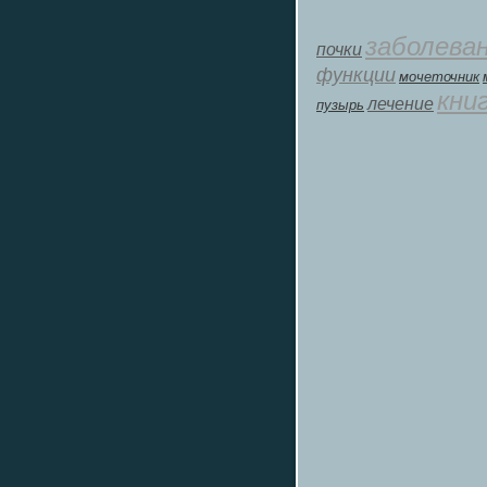
заболева
почки
функции
мοчеточник
кни
лечение
пузырь