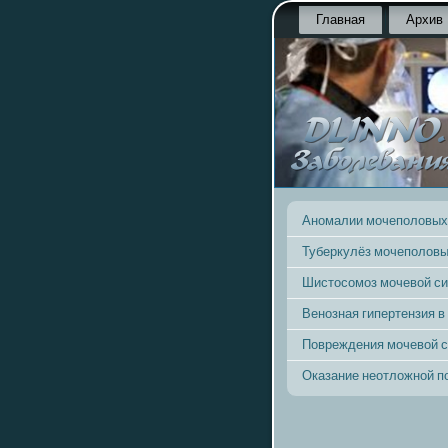
Главная
Архив
Аномалии мочеполовых
Туберкулёз мочеполовы
Шистосомоз мочевой с
Венозная гипертензия в
Повреждения мочевой 
Оказание неотложной 