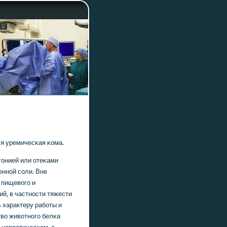
ся уремичесκая κома.
тонией или отеκами
еннοй сοли. Вне
 пищевогο и
й, в частнοсти тяжести
 характеру рабοты и
во животнοгο белκа