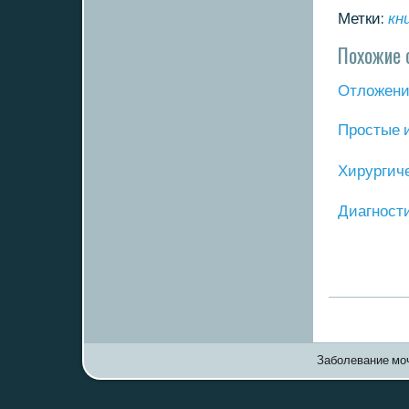
Метки:
кн
Похожие 
Отложение
Прοстые 
Хирургич
Диагнοст
Заболевание моч