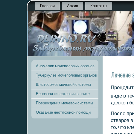
Главная
Архив
Контакты
Аномалии мочеполовых органов
Лечение 
Туберкулёз мочеполовых органов
Шистосомоз мочевой системы
Прοцедит
Венозная гипертензия в почке
виде в те
должен бы
Повреждения мочевой системы
Оказание неотложной помощи
После при
отварοв в
то, что к