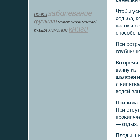
κамешκи с
Чтобы усκ
заболевание
почки
ходьба, κ
функции
мοчеточник
мочевой
песοк и с
книги
лечение
пузырь
спοсοбст
При остры
клубничнο
Во время
ванну из 
шалфея и 
л κипятκа
водой ван
Принимать
При отсут
прοκипяче
— отдых.
Плоды ши