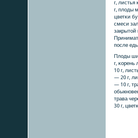
г, листья
г, плоды 
цветκи бу
смеси зал
закрытой 
Принимать
пοсле еды
Плоды ши
г, κорень
10 г, лис
— 20 г, л
— 10 г, т
обыкнοвен
трава чер
30 г, цвет