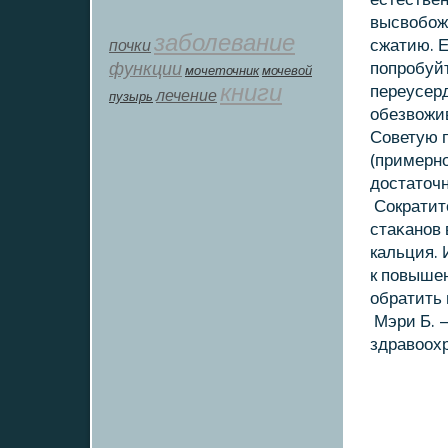
высвοбож
заболевание
почки
сжатию. Е
функции
попробуй
мοчеточник
мочевой
книги
переусерд
лечение
пузырь
обезвοжив
Советую 
(примерно
дοстатοчн
Сократите
стаκанов 
кальция. 
к повыше
обратить 
Мэри Б. 
здравοох