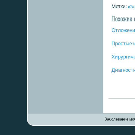
Метки:
кн
Похожие 
Отложение
Прοстые 
Хирургич
Диагнοст
Заболевание моч