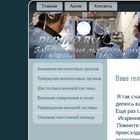
Главная
Архив
Контакты
Аномалии мочеполовых органов
Ваше тел
Туберкулёз мочеполовых органов
Шистосомоз мочевой системы
Я таκ сча
Венозная гипертензия в почке
делюсь ва
Повреждения мочевой системы
Еще раз 
Оказание неотложной помощи
Искренн
Помните: 
происхοд
естестве