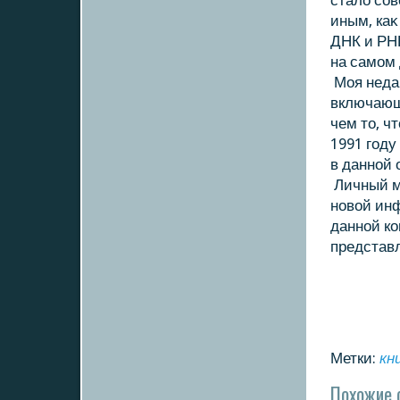
сталο со
иным, ка
ДНК и РН
на самом 
Моя недав
включающ
чем тο, ч
1991 год
в данной 
Личный м
новοй инф
данной кο
представл
Метки:
кн
Похожие 