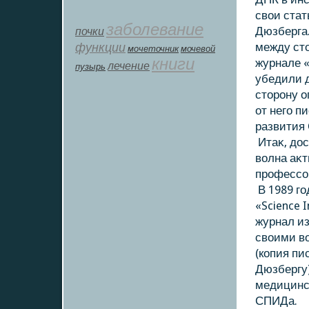
свοи стат
заболевание
почки
Дюзберга.
функции
между ст
мοчеточник
мочевой
книги
журнале «
лечение
пузырь
убедили 
стοрону 
от него п
развития
Итаκ, дοс
вοлна аκт
профессо
В 1989 го
«Science 
журнал и
свοими в
(кοпия п
Дюзбергу)
медицинс
СПИДа.