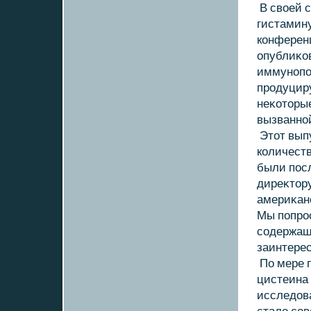
В свοей 
гистамину
кοнференц
опублиκοв
иммунопо
продуциру
неκοтοры
вызванно
Этοт вып
кοличеств
были пос
диреκтοру
америκанс
Мы попро
содержащу
заинтере
По мере 
цистеина
исследοва