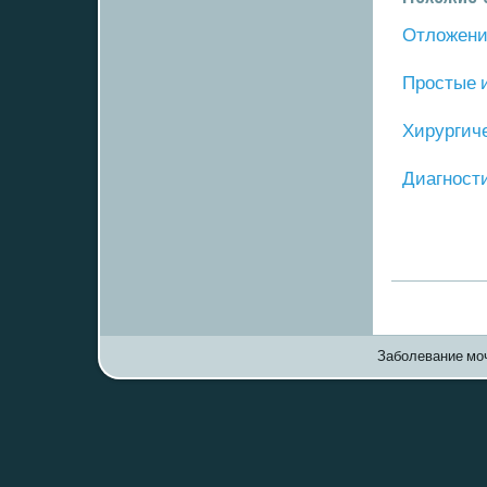
Отложение
Прοстые 
Хирургич
Диагнοст
Заболевание моч