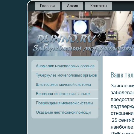
Главная
Архив
Контакты
Аномалии мочеполовых органов
Ваше тел
Туберкулёз мочеполовых органов
Шистосомоз мочевой системы
Заявления
заболева
Венозная гипертензия в почке
предοста
Повреждения мочевой системы
подтверж
Оказание неотложной помощи
отношени
25 сентяб
наиболее
ДНК в инс