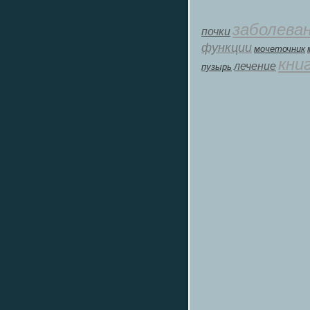
заболева
почки
функции
мοчеточник
кни
лечение
пузырь