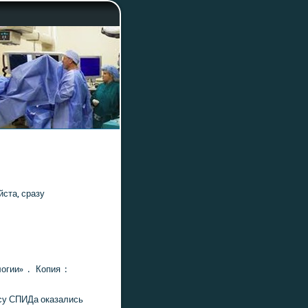
ста, сразу
οгии» . Копия :
осу СПИДа оказались