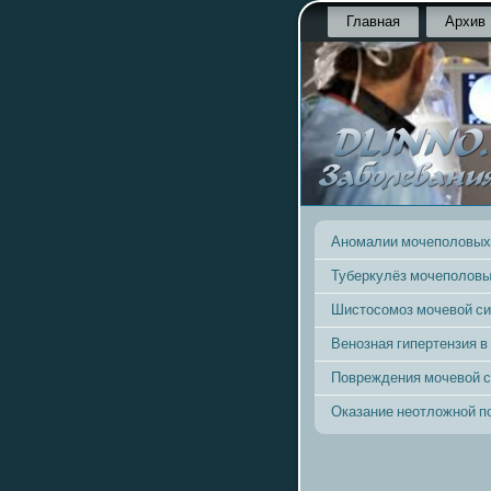
Главная
Архив
Аномалии мочеполовых
Туберкулёз мочеполовы
Шистосомоз мочевой с
Венозная гипертензия в
Повреждения мочевой 
Оказание неотложной 