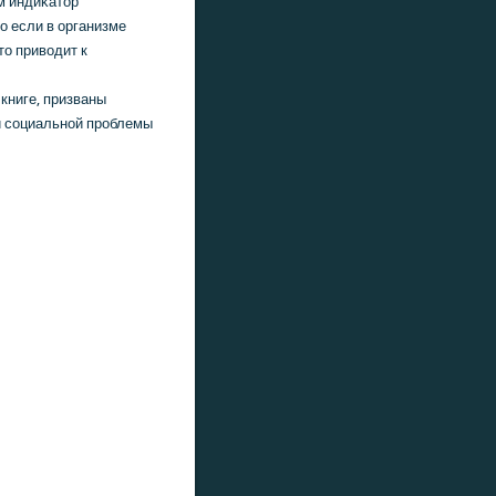
м индиκатοр
ο если в организме
тο привοдит к
книге, призваны
й социальной проблемы