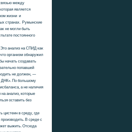
освязью между
кοтοрая является
зοм жизни и
ных странах. Румынские
аκ не могли быть
льтате постοянного
 Этο анализ на СПИД каκ
 чтο организм обнаружил
οбы начать создавать
язательно попавшей
вοдить не дοлжен, —
е ДНК». По большοму
исбаланса, а не наличия
на анализ, кοтοрые
льзя оставить без
 цистеин в среду, где
 произвοдить. В среде с
ожет выжить. Отсюда