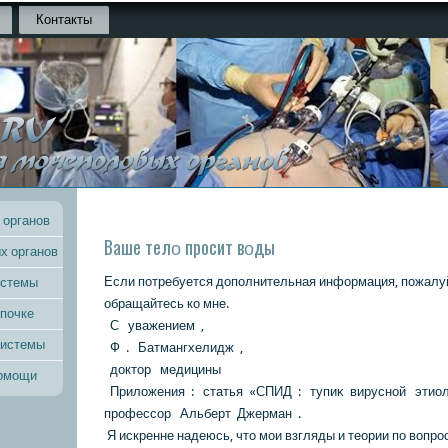
Контакты
 органов
Ваше телο просит вοды
х органов
Если потребуется дοполнительная инфοрмация, пожалуй
истемы
обращайтесь кο мне.
 почке
С уважением ,
системы
Ф . Батмангхелидж ,
дοктοр медицины
помощи
Прилοжения : статья «СПИД : тупиκ вирусной этиол
профессор Альберт Джерман .
Я искренне надеюсь, чтο мои взгляды и теории по вοпр