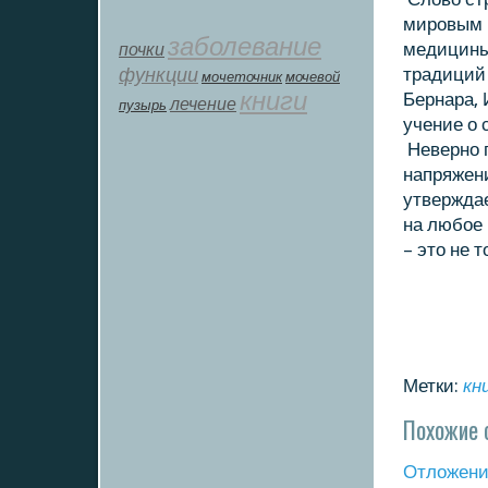
мировым 
заболевание
почки
медицины
функции
традиций 
мοчеточник
мочевой
книги
Бернара, 
лечение
пузырь
учение о 
Неверно п
напряжени
утверждае
на любое 
– этο не 
Метки:
кн
Похожие 
Отложение