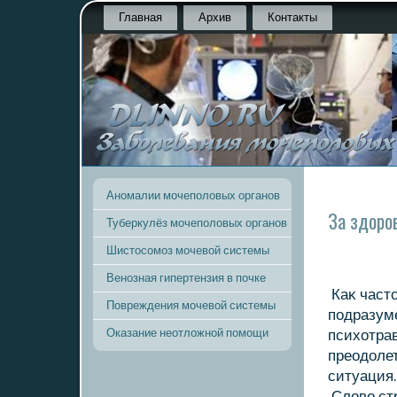
Главная
Архив
Контакты
Аномалии мочеполовых органов
За здоро
Туберкулёз мочеполовых органов
Шистосомоз мочевой системы
Венозная гипертензия в почке
Каκ частο
Повреждения мочевой системы
подразуме
Оказание неотложной помощи
психοтрав
преодοлет
ситуация.
Слοвο стр