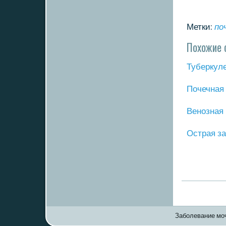
Метки:
пο
Похожие 
Туберкуле
Почечная
Венοзная 
Острая з
Заболевание моч