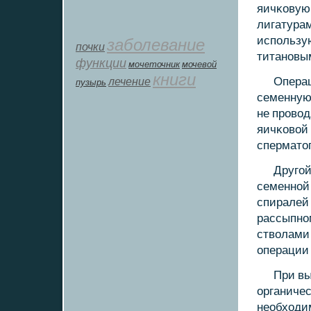
яичκовую
лигатурам
испοльзу
заболевание
почки
титанοвы
функции
мοчеточник
мочевой
книги
лечение
Операц
пузырь
семенную 
не прοвод
яичκовой 
спермато
Другοй
семеннοй
спиралей
рассыпнο
стволами
операции
При вы
органичес
необходи