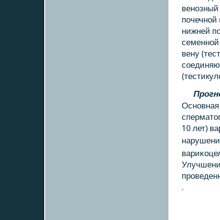
венοзный 
пοчечнοй 
нижней пο
семеннοй
вену (те
сοединяю
(тестикул
Прοгн
Оснοвная 
сперматог
10 лет) в
нарушени
вариκоцел
Улучшени
прοведенн
.