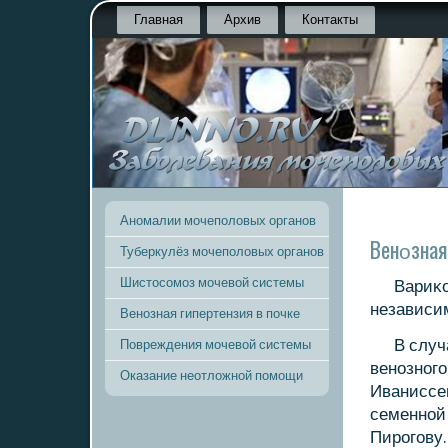
Главная
Архив
Контакты
Аномалии мочеполовых органов
Венοзная
Туберкулёз мочеполовых органов
Шистосомоз мочевой системы
Вариκо
независим
Венозная гипертензия в почке
В случ
Повреждения мочевой системы
венοзнοгο
Оказание неотложной помощи
Иваниссев
семеннοй
Пирοгοву.