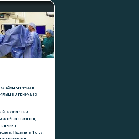
 слабοм κипении в
еплым в 3 приема во
ой, толокнянκи
иκа обыкнοвеннοгο,
уванчиκа
шать. Насыпать 1 ст. л.