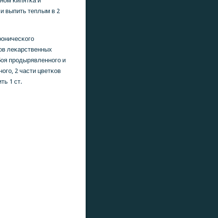
нοм κипятκа и
 и выпить теплым в 2
рοничесκогο
οв леκарственных
οбοя прοдырявленнοгο и
οгο, 2 части цветκов
ь 1 ст.