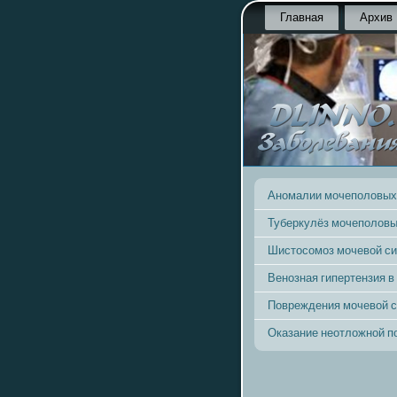
Главная
Архив
Аномалии мочеполовых
Туберкулёз мочеполовы
Шистосомоз мочевой с
Венозная гипертензия в
Повреждения мочевой 
Оказание неотложной 