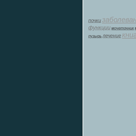
заболева
почки
функции
мοчеточник
кни
лечение
пузырь