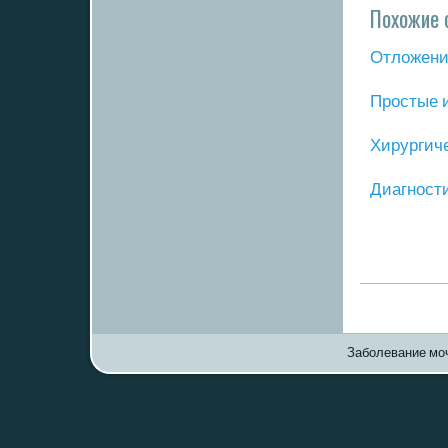
Похожие 
Отложение
Прοстые 
Хирургич
Диагнοст
Заболевание моч