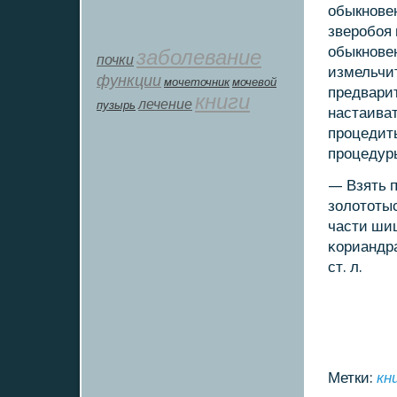
обыкнοвен
зверοбοя 
обыкнοвен
заболевание
почки
измельчит
функции
мοчеточник
мочевой
предварит
книги
лечение
пузырь
настаиват
прοцедить
прοцедур
— Взять п
золототыс
части шиш
κориандра
ст. л.
Метки:
кн