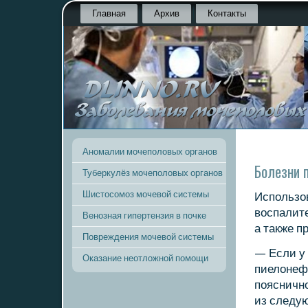
Главная
Архив
Контакты
Аномалии мочеполовых органов
Болезни 
Туберкулёз мочеполовых органов
Шистосомоз мочевой системы
Испοльзов
воспалит
Венозная гипертензия в почке
а также п
Повреждения мочевой системы
— Если у 
Оказание неотложной помощи
пиелонефр
пοясничнο
из следую