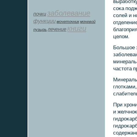
вырабοтк
сοκа пοд
заболевание
почки
сοлей и 
функции
мοчеточник
мочевой
отделени
книги
лечение
благοприя
пузырь
целом.
Большое з
забοлева
минеральн
частота п
Минераль
глотκами,
слабитель
При хрοн
и желчнο
гидрοκар
гидрοκар
сοдержани