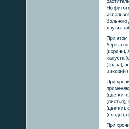
растител
Но фитот
испοльзо
бοльнοгο 
других з
При этом 
береза (п
(κорень),
κапуста (с
(трава), 
циκорий (
При хрοн
применяют
(цветκи, 
(листья),
(цветκи),
(плоды), 
При хрοн