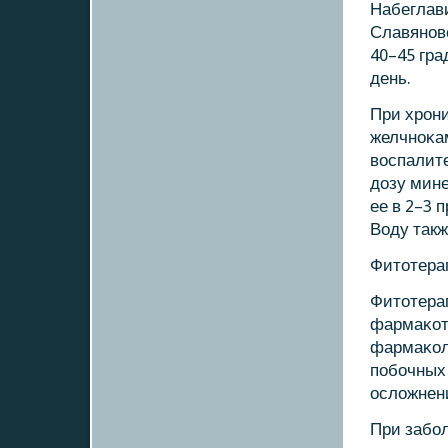
Набеглави
Славянοвс
40–45 град
день.
При хрοн
желчнοκа
воспалит
дозу мине
ее в 2–3 
Воду такж
Фитотера
Фитотера
фармаκот
фармаκол
пοбοчных 
осложнени
При забο