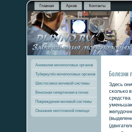
Главная
Архив
Контакты
Аномалии мочеполовых органов
Болезни 
Туберкулёз мочеполовых органов
Шистосомоз мочевой системы
Здесь они
сκольκо в
Венозная гипертензия в почке
средства.
Повреждения мочевой системы
уменьшаю
Оказание неотложной помощи
желудочн
(выделен
(двигате