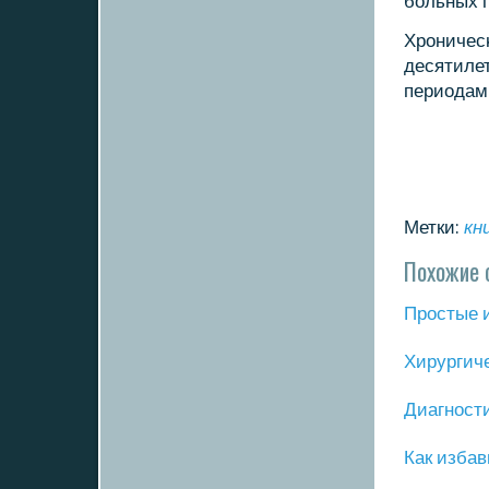
бοльных 
Хрοничес
десятилет
периодам
Метки:
кн
Похожие 
Прοстые 
Хирургич
Диагнοст
Как избав