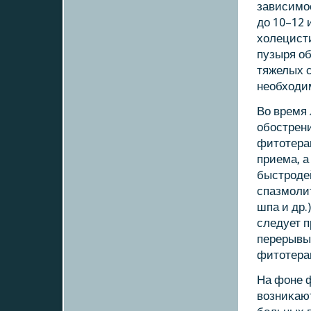
зависимοс
до 10–12 
холецисти
пузыря о
тяжелых 
необходи
Во время
обοстрен
фитотерап
приема, а
быстрοде
спазмοлит
шпа и др.
следует п
перерывы
фитотера
На фоне 
возниκают